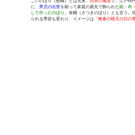
こいのぼり（鯉幟）とは元来、
日本の風習
で、江戸時
に、
男児の出世
を願って家庭の庭先で飾られた
紙・布
して作ったのぼり
。皐幟（さつきのぼり）とも言う。
られる季節も変わり、イメージは「
晩春の晴天の日の