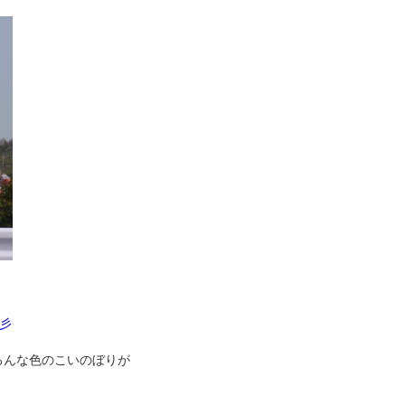
)彡
ろんな色のこいのぼりが