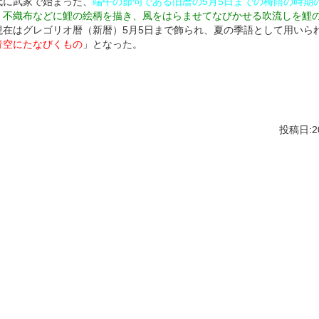
代に武家で始まった、
端午の節句である旧暦の5月5日までの梅雨の時期
・不織布などに鯉の絵柄を描き、風をはらませてなびかせる吹流しを鯉
現在はグレゴリオ暦（新暦）5月5日まで飾られ、夏の季語として用いら
青空にたなびくもの
」となった。
投稿日:20