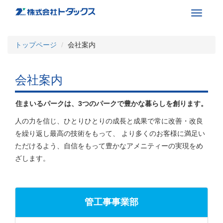
Toggle
navigati
トップページ
会社案内
会社案内
住まいるパークは、3つのパークで豊かな暮らしを創ります。
人の力を信じ、ひとりひとりの成長と成果で常に改善・改良
を繰り返し最高の技術をもって、 より多くのお客様に満足い
ただけるよう、自信をもって豊かなアメニティーの実現をめ
ざします。
管工事事業部