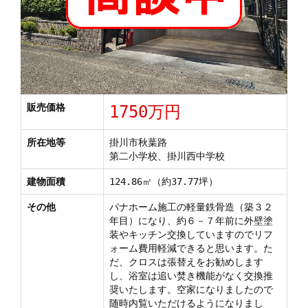
販売価格
1750万円
所在地等
掛川市秋葉路
第二小学校、掛川西中学校
建物面積
124.86㎡（約37.77坪）
その他
パナホーム施工の軽量鉄骨造（築３２
年目）になり、約６－７年前に外壁塗
装やキッチン交換していますのでリフ
ォーム費用軽減できると思います。た
だ、クロスは張替えをお勧めします
し、浴室は追い焚き機能がなく交換推
奨いたします。空家になりましたので
随時内覧いただけるようになりまし