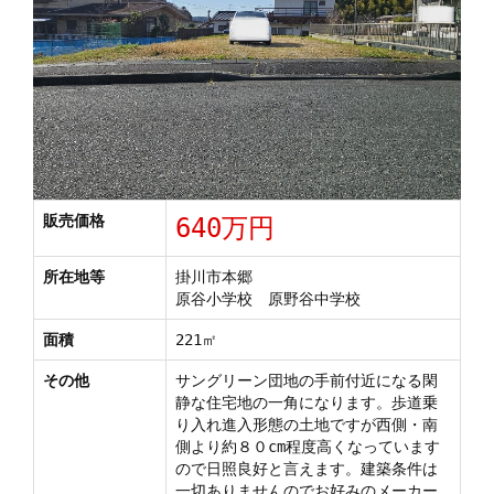
販売価格
640万円
所在地等
掛川市本郷
原谷小学校 原野谷中学校
面積
221㎡
その他
サングリーン団地の手前付近になる閑
静な住宅地の一角になります。歩道乗
り入れ進入形態の土地ですが西側・南
側より約８０cm程度高くなっています
ので日照良好と言えます。建築条件は
一切ありませんのでお好みのメーカー