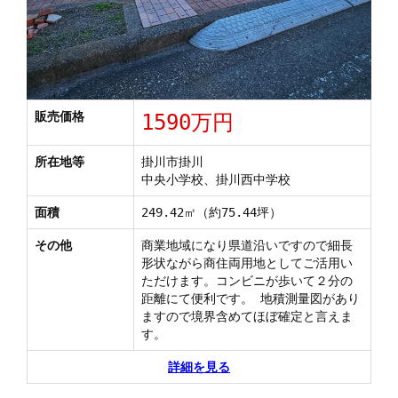
販売価格
1590万円
所在地等
掛川市掛川
中央小学校、掛川西中学校
面積
249.42㎡（約75.44坪）
その他
商業地域になり県道沿いですので細長
形状ながら商住両用地としてご活用い
ただけます。コンビニが歩いて２分の
距離にて便利です。 地積測量図があり
ますので境界含めてほぼ確定と言えま
す。
詳細を見る