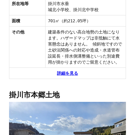
所在地等
掛川市水垂
城北小学校、掛川北中学校
面積
701㎡（約212.05坪）
その他
建築条件のない高台地勢の土地になり
ます。ハザードマップは非抵触にて水
害懸念はありません。 傾斜地ですので
土砂法関係への対応や造成・水道管布
設延長・排水側溝整備といった別途費
用が掛かりますのでご留意ください。
詳細を見る
掛川市本郷土地