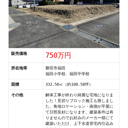
販売価格
750万円
所在地等
磐田市福田
福田小学校、福田中学校
面積
332.50㎡（約100.58坪）
その他
解体工事が終わり綺麗な宅地になりま
した！見切りブロック施工も致しまし
た。角地ロケーション・南側が平屋に
て日照良好になります。建築条件は有
りませんのでお好みのメーカー様にて
建築いただけ、上下水道管宅内引込み