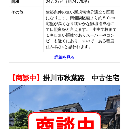
面積
247.27㎡（約74.79坪）
その他
建築条件の無い新規宅地分譲全５区画
になります。南側隣区画より約５０cm
宅盤が高くなり緩やかな雛壇造成地に
て日照良好と言えます。 小中学校まで
１キロ無い距離でありスーパーやコン
ビニも近くにありますので、ある程度
住み易さ◎と思われます。
詳細を見る
【商談中】
掛川市秋葉路 中古住宅