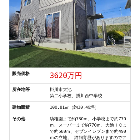
販売価格
3620万円
所在地等
掛川市大池
第二小学校、掛川西中学校
建物面積
100.81㎡（約30.49坪）
その他
幼稚園まで約730ｍ、小学校まで約770
ｍ、スーパーまで約770ｍ、大池ＩＣま
で約580ｍ、セブンイレブンまで約490
ｍの立地。 猫飼育歴がありますのでア