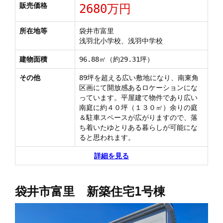
販売価格
2680万円
所在地等
袋井市富里
浅羽北小学校、浅羽中学校
建物面積
96.88㎡（約29.31坪）
その他
89坪を超える広い敷地になり、南東角
区画にて開放感あるロケーションにな
っています。平屋建て物件であり広い
南庭に約４０坪（１３０㎡）余りの庭
＆駐車スペースが広がりますので、落
ち着いたゆとりある暮らしが可能にな
ると思われます。
詳細を見る
袋井市富里 新築住宅1号棟