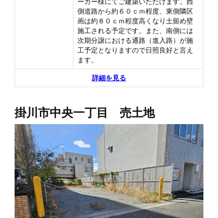
ーカー様にてご建築いただけます。西
側道路から約６０ｃｍ程度、東側隣区
画は約８０ｃｍ程度高くなり土留め壁
施工される予定です。また、南側には
次期分譲における通路（進入路）が施
工予定となりますので日照良好と言え
ます。
詳細を見る
掛川市中央一丁目 売土地