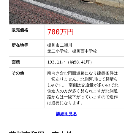
販売価格
700万円
所在地等
掛川市二瀬川
第二小学校、掛川西中学校
面積
193.11㎡（約58.41坪）
その他
南向き含む両面道路になり建築条件は
一切ありません。北側河川にて見晴ら
し◎です。 南側は交通量が多いので北
側進入の方が多く見られますが北側道
路からは一段下がっていますので造作
は必要になります。
詳細を見る