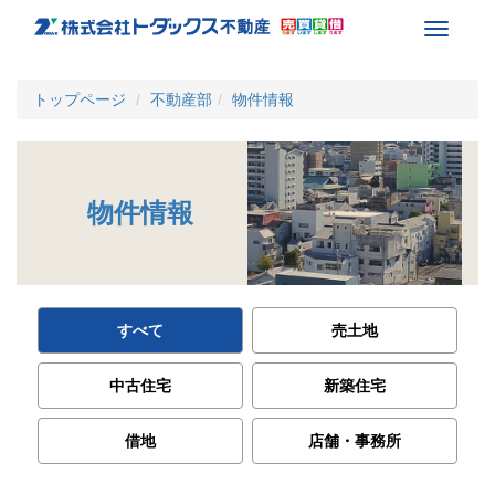
Toggle
navigati
トップページ
不動産部
物件情報
物件情報
すべて
売土地
中古住宅
新築住宅
借地
店舗・事務所