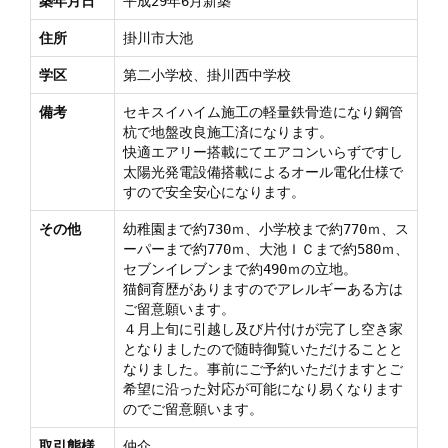
築年月日
平成29年6月新築
住所
掛川市大池
学区
第二小学校、掛川西中学校
備考
セキスイハイム施工の軽量鉄骨造になり鋼管
杭で地盤改良施工済になります。
快適エアリー搭載にてエアコンいらずですし
太陽光発電設備搭載によるオール電化仕様で
すので安全安心になります。
その他
幼稚園まで約730ｍ、小学校まで約770ｍ、ス
ーパーまで約770ｍ、大池ＩＣまで約580ｍ、
セブンイレブンまで約490ｍの立地。
猫飼育歴がありますのでアレルギーある方は
ご留意願います。
４月上旬に引越し及び片付けが完了し空き家
となりましたので随時御覧いただけることと
なりました。事前にご予約いただけますとご
希望に沿った対応が可能になり易くなります
のでご留意願います。
取引態様
仲介