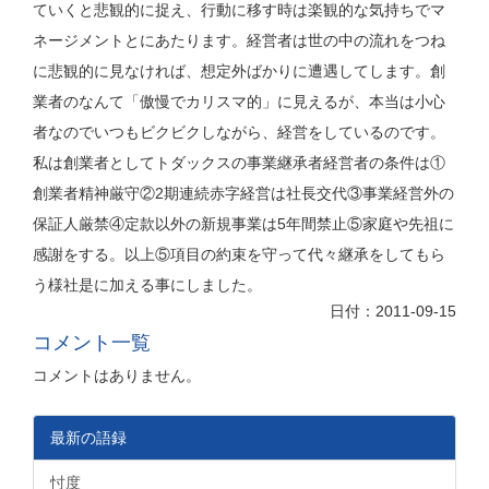
ていくと悲観的に捉え、行動に移す時は楽観的な気持ちでマ
ネージメントとにあたります。経営者は世の中の流れをつね
に悲観的に見なければ、想定外ばかりに遭遇してします。創
業者のなんて「傲慢でカリスマ的」に見えるが、本当は小心
者なのでいつもビクビクしながら、経営をしているのです。
私は創業者としてトダックスの事業継承者経営者の条件は①
創業者精神厳守②2期連続赤字経営は社長交代③事業経営外の
保証人厳禁④定款以外の新規事業は5年間禁止⑤家庭や先祖に
感謝をする。以上⑤項目の約束を守って代々継承をしてもら
う様社是に加える事にしました。
日付：2011-09-15
コメント一覧
コメントはありません。
最新の語録
忖度