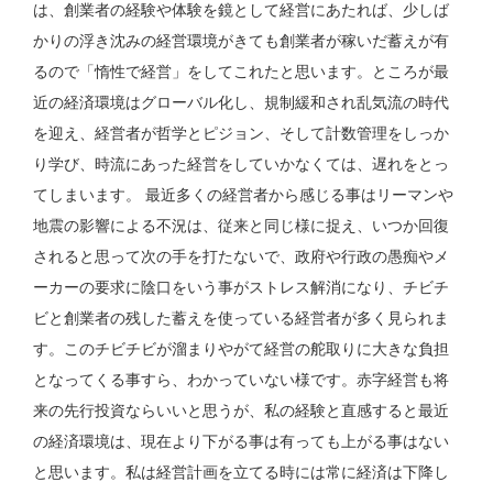
は、創業者の経験や体験を鏡として経営にあたれば、少しば
かりの浮き沈みの経営環境がきても創業者が稼いだ蓄えが有
るので「惰性で経営」をしてこれたと思います。ところが最
近の経済環境はグローバル化し、規制緩和され乱気流の時代
を迎え、経営者が哲学とピジョン、そして計数管理をしっか
り学び、時流にあった経営をしていかなくては、遅れをとっ
てしまいます。 最近多くの経営者から感じる事はリーマンや
地震の影響による不況は、従来と同じ様に捉え、いつか回復
されると思って次の手を打たないで、政府や行政の愚痴やメ
ーカーの要求に陰口をいう事がストレス解消になり、チビチ
ビと創業者の残した蓄えを使っている経営者が多く見られま
す。このチビチビが溜まりやがて経営の舵取りに大きな負担
となってくる事すら、わかっていない様です。赤字経営も将
来の先行投資ならいいと思うが、私の経験と直感すると最近
の経済環境は、現在より下がる事は有っても上がる事はない
と思います。私は経営計画を立てる時には常に経済は下降し