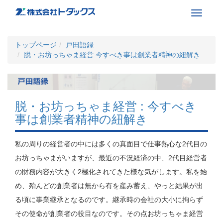
Toggle
navigati
トップページ
戸田語録
脱・お坊っちゃま経営:今すべき事は創業者精神の紐解き
脱・お坊っちゃま経営 : 今すべき
事は創業者精神の紐解き
私の周りの経営者の中には多くの真面目で仕事熱心な2代目の
お坊っちゃまがいますが、最近の不況経済の中、2代目経営者
の財務内容が大きく2極化されてきた様な気がします。私を始
め、殆んどの創業者は無から有を産み蓄え、やっと結果が出
る頃に事業継承となるのです。継承時の会社の大小に拘らず
その使命が創業者の役目なのです。その点お坊っちゃま経営