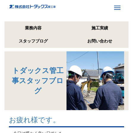
Toggle
navigati
業務内容
施工実績
スタッフブログ
お問い合わせ
トダックス管工
事スタッフブロ
グ
お疲れ様です。