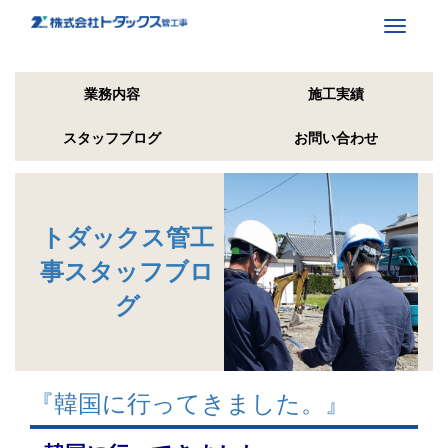
Toggle
navigati
業務内容
施工実績
スタッフブログ
お問い合わせ
トダックス管工
事スタッフブロ
グ
『韓国に行ってきました。』