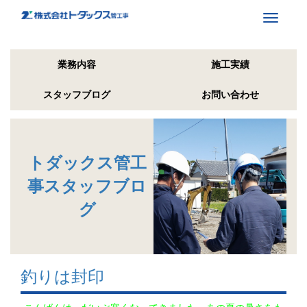
Toggle
navigati
業務内容
施工実績
スタッフブログ
お問い合わせ
トダックス管工
事スタッフブロ
グ
釣りは封印