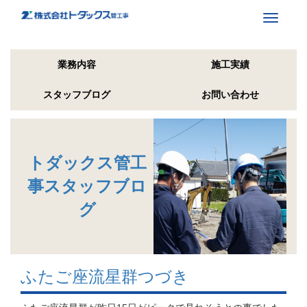
Toggle
navigati
業務内容
施工実績
スタッフブログ
お問い合わせ
トダックス管工
事スタッフブロ
グ
ふたご座流星群つづき