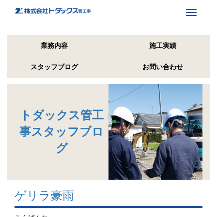
Toggle
navigati
業務内容
施工実績
スタッフブログ
お問い合わせ
トダックス管工
事スタッフブロ
グ
ゲリラ豪雨