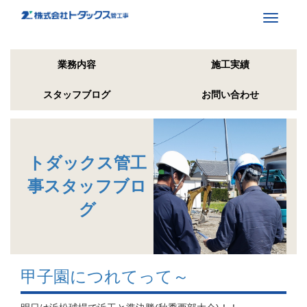
Toggle
navigati
業務内容
施工実績
スタッフブログ
お問い合わせ
トダックス管工
事スタッフブロ
グ
甲子園につれてって～