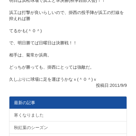
明日は浜松球場で浜工と準決勝(秋季西部大会)！！
浜工は打撃が良いらしいので、掛西の投手陣が浜工の打線を
抑えれば勝
てるかも(＾０＾)
で、明日勝てば日曜日は決勝戦！！
相手は、菊常か浜商。
どっちが勝っても、掛西にとっては強敵だ。
久しぶりに球場に足を運ぼうかなｖ(＾０＾)ｖ
投稿日:2011/9/9
最新の記事
寒くなりました
秋紅葉のシーズン