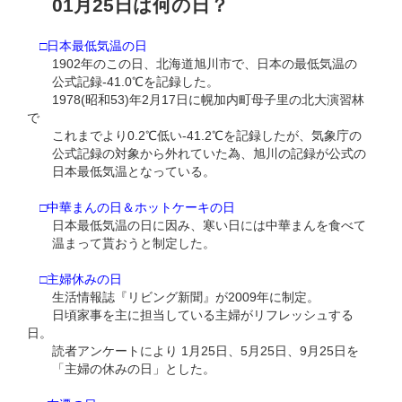
01月25日は何の日？
□日本最低気温の日
1902年のこの日、北海道旭川市で、日本の最低気温の
公式記録-41.0℃を記録した。
1978(昭和53)年2月17日に幌加内町母子里の北大演習林
で
これまでより0.2℃低い-41.2℃を記録したが、気象庁の
公式記録の対象から外れていた為、旭川の記録が公式の
日本最低気温となっている。
□中華まんの日＆ホットケーキの日
日本最低気温の日に因み、寒い日には中華まんを食べて
温まって貰おうと制定した。
□主婦休みの日
生活情報誌『リビング新聞』が2009年に制定。
日頃家事を主に担当している主婦がリフレッシュする
日。
読者アンケートにより 1月25日、5月25日、9月25日を
「主婦の休みの日」とした。