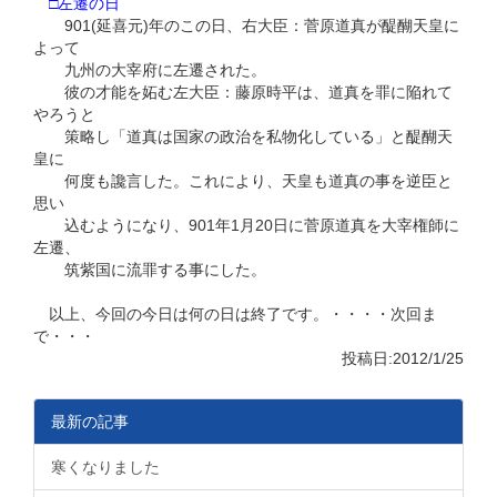
□左遷の日
901(延喜元)年のこの日、右大臣：菅原道真が醍醐天皇に
よって
九州の大宰府に左遷された。
彼の才能を妬む左大臣：藤原時平は、道真を罪に陥れて
やろうと
策略し「道真は国家の政治を私物化している」と醍醐天
皇に
何度も讒言した。これにより、天皇も道真の事を逆臣と
思い
込むようになり、901年1月20日に菅原道真を大宰権師に
左遷、
筑紫国に流罪する事にした。
以上、今回の今日は何の日は終了です。・・・・次回ま
で・・・
投稿日:2012/1/25
最新の記事
寒くなりました