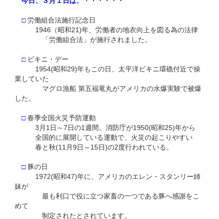
今日、３月１日は、
・・・・・・
□
労働組合法施行記念日
1946（昭和21)年、労働者の地衣向上を図る為の法律
「労働組合法」が施行されました。
□
ビキニ・デー
1954(昭和29)年もこの日、太平洋ビキニ環礁付近で操
業していた
マグロ漁船 第五福竜丸がアメリカの水爆実験で被爆
した。
□
春季全国火災予防運動
3月1日～7日の1週間。消防庁が1950(昭和25)年から
全国的に展開している運動で、火災の起こりやすい
春と秋(11月9日～15日)の2度行われている。
□
豚の日
1972(昭和47)年に、アメリカのエレン・スタンリー姉
妹が
最も利口で役に立つ家畜の一つである豚へ感謝をこ
めて
制定されたとされています。