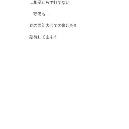
…相変わらず打てない
…守備も…
春の西部大会での奮起を!!
期待してます!!