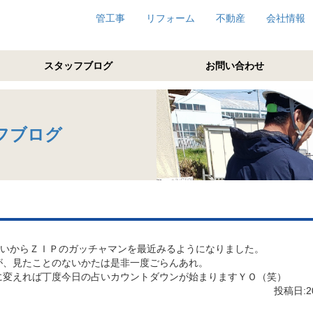
管工事
リフォーム
不動産
会社情報
スタッフブログ
お問い合わせ
フブログ
らいからＺＩＰのガッチャマンを最近みるようになりました。
が、見たことのないかたは是非一度ごらんあれ。
に変えれば丁度今日の占いカウントダウンが始まりますＹＯ（笑）
投稿日:20