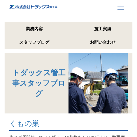
Toggle
navigati
業務内容
施工実績
スタッフブログ
お問い合わせ
トダックス管工
事スタッフブロ
グ
くもの巣