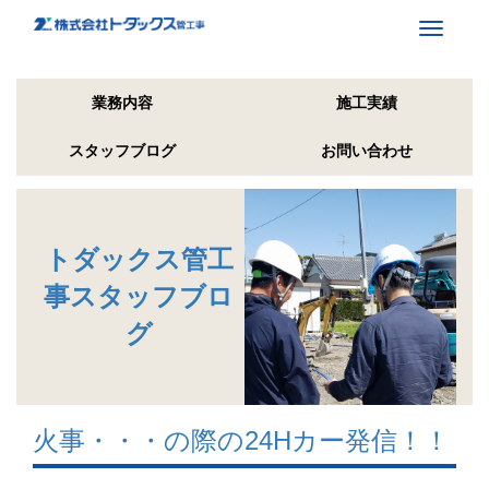
Toggle
navigati
業務内容
施工実績
スタッフブログ
お問い合わせ
トダックス管工
事スタッフブロ
グ
火事・・・の際の24Hカー発信！！