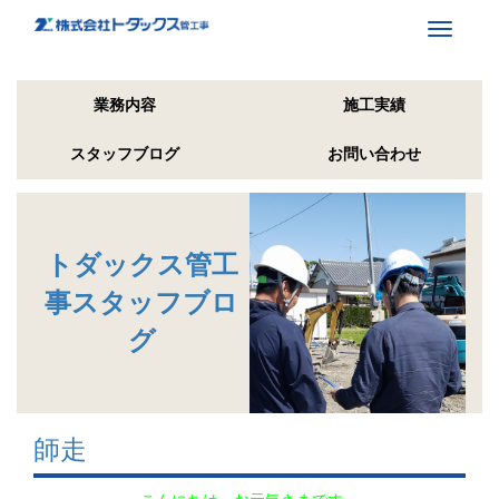
Toggle
navigati
業務内容
施工実績
スタッフブログ
お問い合わせ
トダックス管工
事スタッフブロ
グ
師走