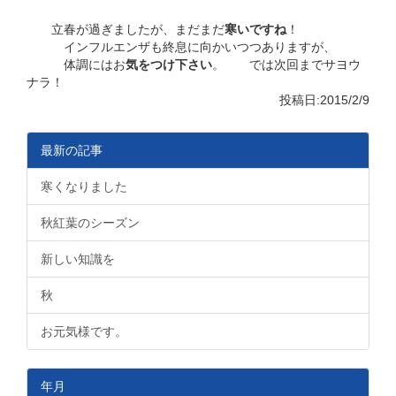
立春が過ぎましたが、まだまだ
寒いですね
！
インフルエンザも終息に向かいつつありますが、
体調にはお
気をつけ下さい
。 では次回までサヨウ
ナラ！
投稿日:2015/2/9
最新の記事
寒くなりました
秋紅葉のシーズン
新しい知識を
秋
お元気様です。
年月