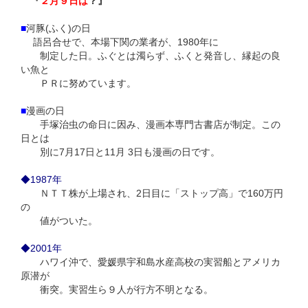
『
２月９日は
？』
■
河豚(ふく)の日
語呂合せで、本場下関の業者が、1980年に
制定した日。ふぐとは濁らず、ふくと発音し、縁起の良
い魚と
ＰＲに努めています。
■
漫画の日
手塚治虫の命日に因み、漫画本専門古書店が制定。この
日とは
別に7月17日と11月 3日も漫画の日です。
◆1987年
ＮＴＴ株が上場され、2日目に「ストップ高」で160万円
の
値がついた。
◆2001年
ハワイ沖で、愛媛県宇和島水産高校の実習船とアメリカ
原潜が
衝突。実習生ら９人が行方不明となる。