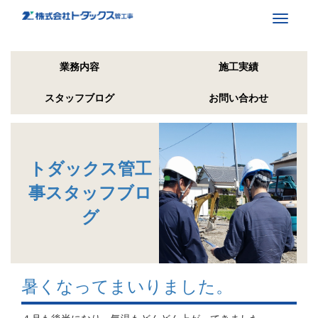
Toggle
navigati
業務内容
施工実績
スタッフブログ
お問い合わせ
トダックス管工
事スタッフブロ
グ
暑くなってまいりました。