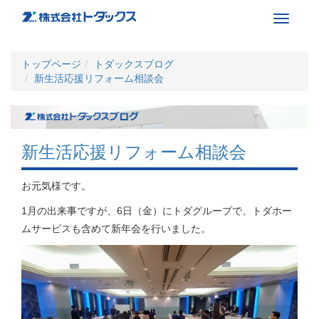
Toggle
navigati
トップページ
トダックスブログ
新生活応援リフォーム相談会
新生活応援リフォーム相談会
お元気様です。
1月の出来事ですが、6日（金）にトダグループで、トダホー
ムサービスも含めて新年会を行いました。